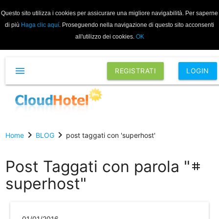
Questo sito utilizza i cookies per assicurare una migliore navigabilità. Per saperne
di più
Haga clic aquí
. Proseguendo nella navigazione di questo sito acconsenti
all'utilizzo dei cookies.
OK
menu
REGISTRATI
LOGIN
chevron_right
chevron_right
Home
BLOG
post taggati con 'superhost'
Post Taggati con parola "
tag
superhost"
01/01/2016