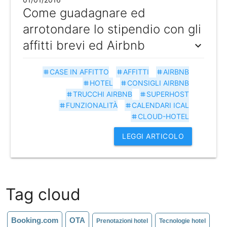
Come guadagnare ed
arrotondare lo stipendio con gli
affitti brevi ed Airbnb
expand_more
CASE IN AFFITTO
AFFITTI
AIRBNB
tag
tag
tag
HOTEL
CONSIGLI AIRBNB
tag
tag
TRUCCHI AIRBNB
SUPERHOST
tag
tag
FUNZIONALITÀ
CALENDARI ICAL
tag
tag
CLOUD-HOTEL
tag
LEGGI ARTICOLO
Tag cloud
Booking.com
OTA
Prenotazioni hotel
Tecnologie hotel