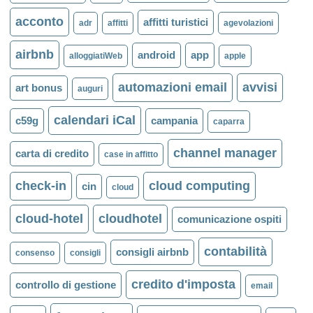
acconto
affitti turistici
adr
affitti
agevolazioni
airbnb
android
app
alloggiatiWeb
apple
automazioni email
avvisi
art bonus
auguri
calendari iCal
c59g
campania
caparra
channel manager
carta di credito
case in affitto
check-in
cloud computing
cin
cloud
cloud-hotel
cloudhotel
comunicazione ospiti
contabilità
consigli airbnb
consenso
consigli
credito d'imposta
controllo di gestione
email