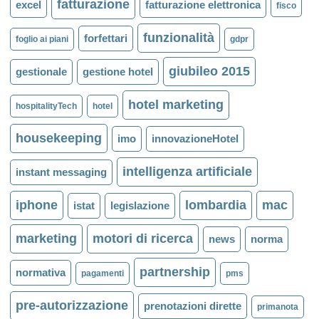
fatturazione
excel
fatturazione elettronica
fisco
funzionalità
forfettari
foglio ai piani
gdpr
giubileo 2015
gestionale
gestione hotel
hotel marketing
hospitalityTech
hotel
housekeeping
imo
innovazioneHotel
intelligenza artificiale
instant messaging
iphone
lombardia
mac
istat
legislazione
marketing
motori di ricerca
news
norma
partnership
normativa
pagamenti
pms
pre-autorizzazione
prenotazioni dirette
primanota