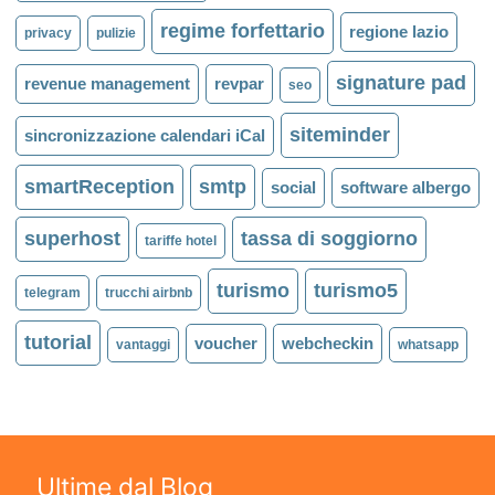
regime forfettario
regione lazio
privacy
pulizie
signature pad
revenue management
revpar
seo
siteminder
sincronizzazione calendari iCal
smartReception
smtp
social
software albergo
superhost
tassa di soggiorno
tariffe hotel
turismo
turismo5
telegram
trucchi airbnb
tutorial
voucher
webcheckin
vantaggi
whatsapp
Ultime dal Blog