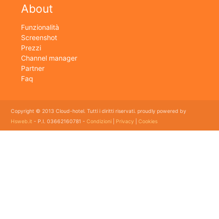
About
Funzionalità
Screenshot
Prezzi
Channel manager
Partner
Faq
Copyright © 2013 Cloud-hotel. Tutti i diritti riservati. proudly powered by
Hsweb.it
- P.I. 03662160781 -
Condizioni
|
Privacy
|
Cookies
Sei alla ricerca di un buon software per il tuo Hotel? Il software gestionale hotel completo e
flessibile che soddisfa e esigenze di organizzazione e controllo delle strutture ricettive con
booking online e revenue management, cloud hotel e' un software gestionale completo e
facile da usare per hotel, b&b, agriturismi, campeggi, case vacanze. Il gestionale b&b che
cercavi semplice da usare esiste ed è cloud!
E' lo strumento perfetto per la gestione online di piccoli e grandi Hotel, Alberghi, bed and
breakfast, Agriturismi, Pensioni, Affittacamere; tra le sue funzioni principali: catalogo
camere, planning prenotazioni, rubrica clienti, schedine di pubblica sicurezza, modelli istat
mensile e giornaliero, web checkin.