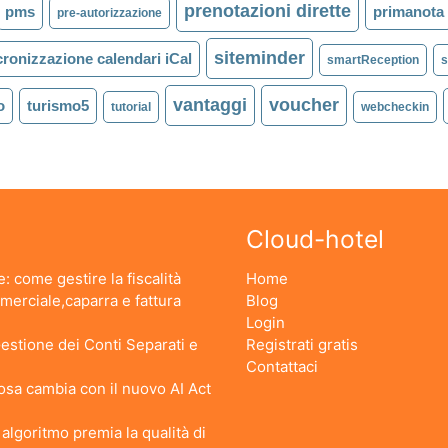
prenotazioni dirette
pms
primanota
pre-autorizzazione
siteminder
cronizzazione calendari iCal
smartReception
vantaggi
voucher
o
turismo5
tutorial
webcheckin
Cloud-hotel
: come gestire la fiscalità
Home
erciale,caparra e fattura
Blog
Login
stione dei Conti Separati e
Registrati gratis
Contattaci
 Cosa cambia con il nuovo AI Act
lgoritmo premia la qualità di