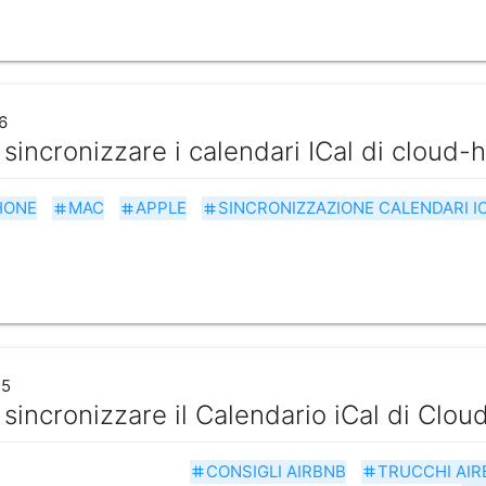
6
incronizzare i calendari ICal di cloud-h
HONE
MAC
APPLE
SINCRONIZZAZIONE CALENDARI I
tag
tag
tag
15
incronizzare il Calendario iCal di Clou
CONSIGLI AIRBNB
TRUCCHI AIR
tag
tag