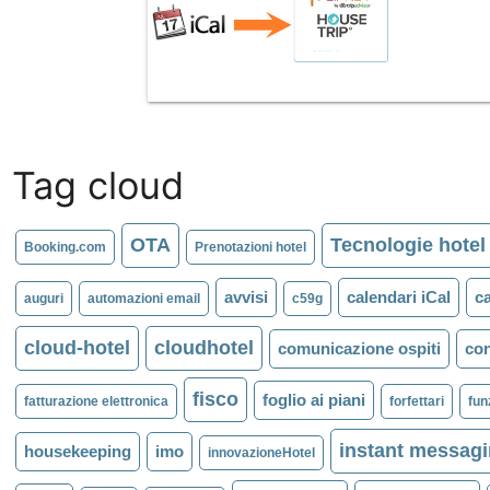
Tag cloud
OTA
Tecnologie hotel
Booking.com
Prenotazioni hotel
avvisi
calendari iCal
c
auguri
automazioni email
c59g
cloud-hotel
cloudhotel
comunicazione ospiti
co
fisco
foglio ai piani
fatturazione elettronica
forfettari
fun
instant messag
housekeeping
imo
innovazioneHotel