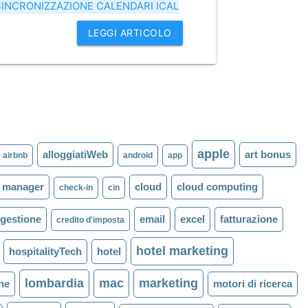
SINCRONIZZAZIONE CALENDARI ICAL
LEGGI ARTICOLO
apple
alloggiatiWeb
art bonus
airbnb
android
app
l manager
cloud
cloud computing
check-in
cin
 gestione
email
excel
fatturazione
credito d'imposta
hotel marketing
hospitalityTech
hotel
lombardia
mac
marketing
one
motori di ricerca