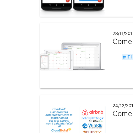
28/11/201
Come s
IP
tag
24/12/20
Come s