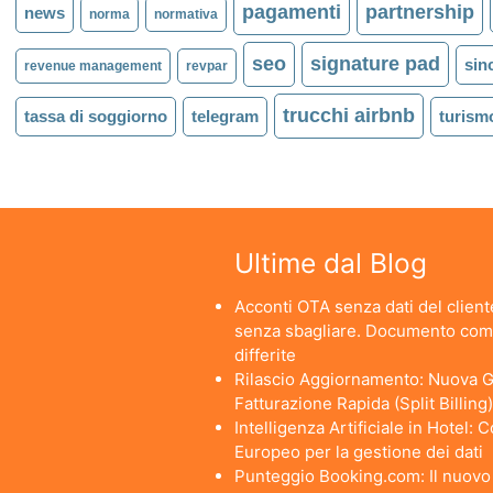
pagamenti
partnership
news
norma
normativa
seo
signature pad
sin
revenue management
revpar
trucchi airbnb
tassa di soggiorno
telegram
turism
Ultime dal Blog
Acconti OTA senza dati del cliente
senza sbagliare. Documento comm
differite
Rilascio Aggiornamento: Nuova Ge
Fatturazione Rapida (Split Billing)
Intelligenza Artificiale in Hotel:
Europeo per la gestione dei dati
Punteggio Booking.com: Il nuovo a