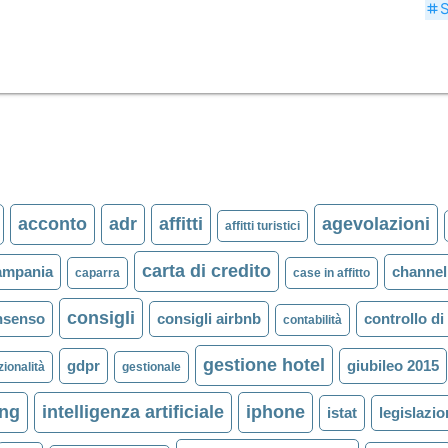
tag
acconto
adr
affitti
agevolazioni
affitti turistici
carta di credito
ampania
channe
caparra
case in affitto
consigli
nsenso
consigli airbnb
controllo di
contabilità
gestione hotel
gdpr
giubileo 2015
zionalità
gestionale
ing
intelligenza artificiale
iphone
istat
legislazi