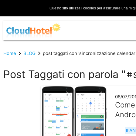
Questo sito utilizza i cookies per assicurare una migl
chevron_right
chevron_right
Home
BLOG
post taggati con 'sincronizzazione calendari
Post Taggati con parola "
tag
08/07/20
Come s
Andro
AN
tag