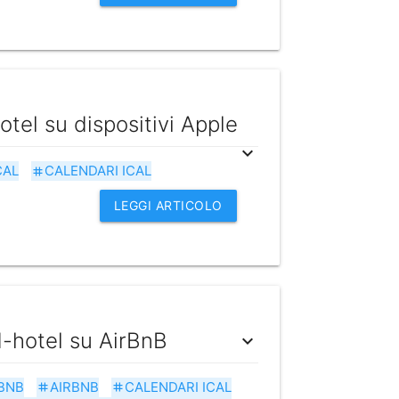
otel su dispositivi Apple
expand_more
CAL
CALENDARI ICAL
tag
LEGGI ARTICOLO
d-hotel su AirBnB
expand_more
BNB
AIRBNB
CALENDARI ICAL
tag
tag