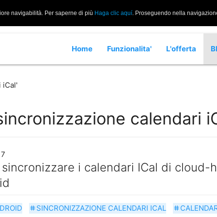
iore navigabilità. Per saperne di più
Haga clic aquí
. Proseguendo nella navigazione 
Home
Funzionalita'
L'offerta
B
 iCal'
sincronizzazione calendari i
17
incronizzare i calendari ICal di cloud-ho
id
DROID
SINCRONIZZAZIONE CALENDARI ICAL
CALENDAR
tag
tag