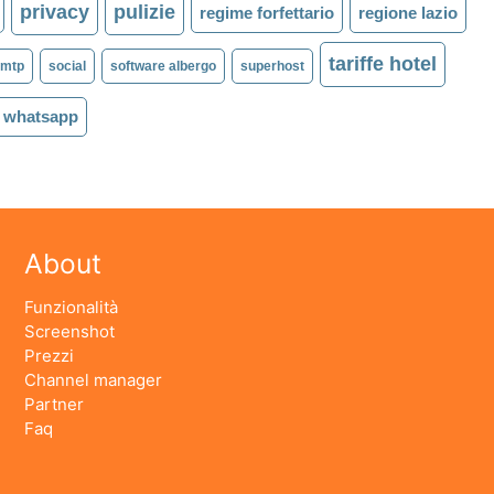
privacy
pulizie
regime forfettario
regione lazio
tariffe hotel
smtp
social
software albergo
superhost
whatsapp
About
Funzionalità
Screenshot
Prezzi
Channel manager
Partner
Faq