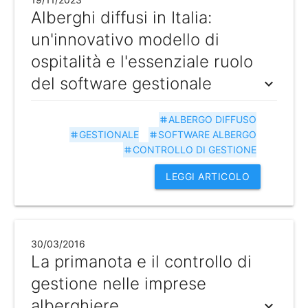
Alberghi diffusi in Italia:
un'innovativo modello di
ospitalità e l'essenziale ruolo
del software gestionale
expand_more
ALBERGO DIFFUSO
tag
GESTIONALE
SOFTWARE ALBERGO
tag
tag
CONTROLLO DI GESTIONE
tag
LEGGI ARTICOLO
30/03/2016
La primanota e il controllo di
gestione nelle imprese
alberghiere
expand_more