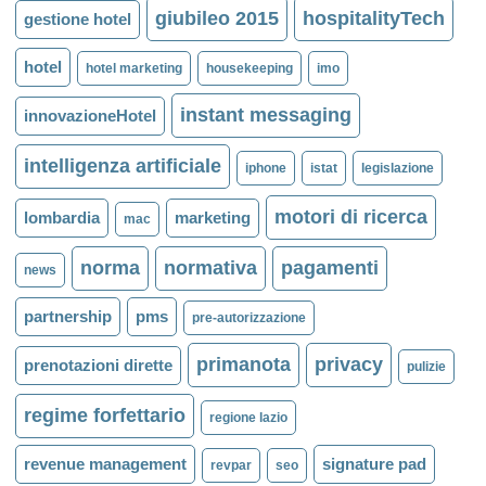
giubileo 2015
hospitalityTech
gestione hotel
hotel
hotel marketing
housekeeping
imo
instant messaging
innovazioneHotel
intelligenza artificiale
iphone
istat
legislazione
motori di ricerca
lombardia
marketing
mac
norma
normativa
pagamenti
news
partnership
pms
pre-autorizzazione
primanota
privacy
prenotazioni dirette
pulizie
regime forfettario
regione lazio
revenue management
signature pad
revpar
seo