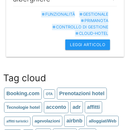
FUNZIONALITÀ
GESTIONALE
tag
tag
PRIMANOTA
tag
CONTROLLO DI GESTIONE
tag
CLOUD-HOTEL
tag
LEGGI ARTICOLO
Tag cloud
Booking.com
Prenotazioni hotel
OTA
acconto
adr
affitti
Tecnologie hotel
airbnb
agevolazioni
alloggiatiWeb
affitti turistici