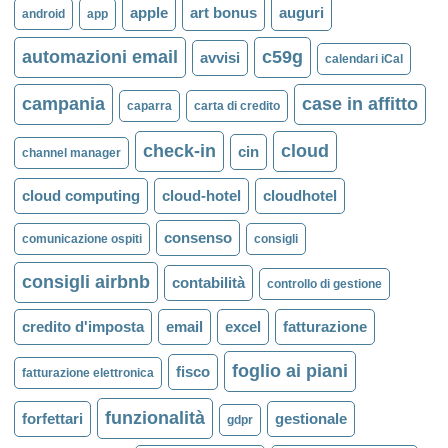
apple
art bonus
auguri
android
app
automazioni email
c59g
avvisi
calendari iCal
campania
case in affitto
caparra
carta di credito
check-in
cloud
cin
channel manager
cloud computing
cloud-hotel
cloudhotel
consenso
comunicazione ospiti
consigli
consigli airbnb
contabilità
controllo di gestione
credito d'imposta
email
excel
fatturazione
foglio ai piani
fisco
fatturazione elettronica
funzionalità
forfettari
gestionale
gdpr