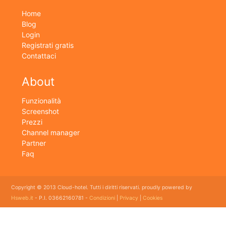
Home
Blog
Login
Registrati gratis
Contattaci
About
Funzionalità
Screenshot
Prezzi
Channel manager
Partner
Faq
Copyright © 2013 Cloud-hotel. Tutti i diritti riservati. proudly powered by
Hsweb.it
- P.I. 03662160781 -
Condizioni
|
Privacy
|
Cookies
Sei alla ricerca di un buon software per il tuo Hotel? Il software gestionale hotel completo e
flessibile che soddisfa e esigenze di organizzazione e controllo delle strutture ricettive con