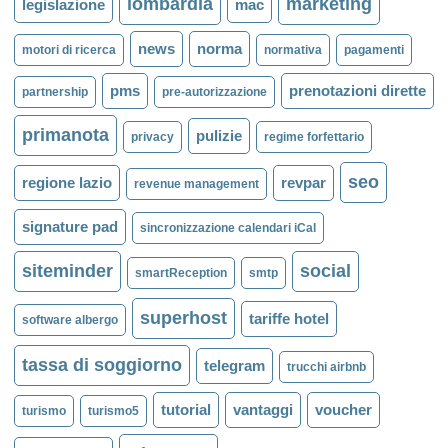
lombardia
marketing
legislazione
mac
news
norma
motori di ricerca
normativa
pagamenti
pms
prenotazioni dirette
partnership
pre-autorizzazione
primanota
pulizie
privacy
regime forfettario
seo
regione lazio
revpar
revenue management
signature pad
sincronizzazione calendari iCal
siteminder
social
smartReception
smtp
superhost
tariffe hotel
software albergo
tassa di soggiorno
telegram
trucchi airbnb
tutorial
vantaggi
voucher
turismo
turismo5