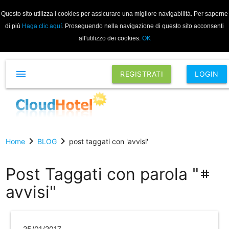
Questo sito utilizza i cookies per assicurare una migliore navigabilità. Per saperne
di più
Haga clic aquí
. Proseguendo nella navigazione di questo sito acconsenti
all'utilizzo dei cookies.
OK
menu
REGISTRATI
LOGIN
chevron_right
chevron_right
Home
BLOG
post taggati con 'avvisi'
Post Taggati con parola "
tag
avvisi"
25/01/2017