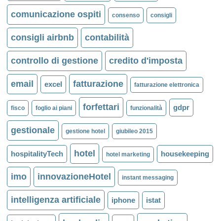
comunicazione ospiti
consenso
consigli
consigli airbnb
contabilità
controllo di gestione
credito d'imposta
email
fatturazione
excel
fatturazione elettronica
forfettari
gdpr
fisco
foglio ai piani
funzionalità
gestionale
gestione hotel
giubileo 2015
hotel
hospitalityTech
housekeeping
hotel marketing
imo
innovazioneHotel
instant messaging
intelligenza artificiale
iphone
istat