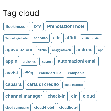
Tag cloud
Prenotazioni hotel
Booking.com
OTA
adr
affitti
acconto
Tecnologie hotel
affitti turistici
agevolazioni
android
airbnb
alloggiatiWeb
app
apple
automazioni email
auguri
art bonus
avvisi
c59g
calendari iCal
campania
caparra
carta di credito
case in affitto
channel manager
check-in
cin
cloud
cloud-hotel
cloudhotel
cloud computing