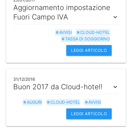
Aggiornamento impostazione
Fuori Campo IVA
expand_more
AVVISI
CLOUD-HOTEL
tag
tag
TASSA DI SOGGIORNO
tag
LEGGI ARTICOLO
31/12/2016
Buon 2017 da Cloud-hotel!
expand_more
AUGURI
CLOUD-HOTEL
AVVISI
tag
tag
tag
LEGGI ARTICOLO