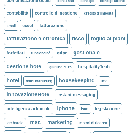
comunicazione ospiti
consenso
consigli
consigli airbnb
contabilità
controllo di gestione
credito d'imposta
excel
fatturazione
email
fatturazione elettronica
fisco
foglio ai piani
gestionale
forfettari
gdpr
funzionalità
gestione hotel
hospitalityTech
giubileo 2015
hotel
housekeeping
hotel marketing
imo
innovazioneHotel
instant messaging
iphone
intelligenza artificiale
legislazione
istat
mac
marketing
lombardia
motori di ricerca