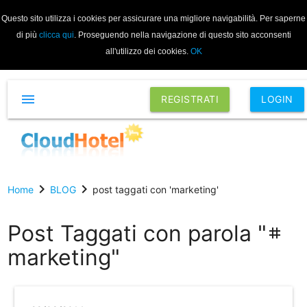
Questo sito utilizza i cookies per assicurare una migliore navigabilità. Per saperne
di più
clicca qui
. Proseguendo nella navigazione di questo sito acconsenti
all'utilizzo dei cookies.
OK
menu
REGISTRATI
LOGIN
chevron_right
chevron_right
Home
BLOG
post taggati con 'marketing'
Post Taggati con parola "
tag
marketing"