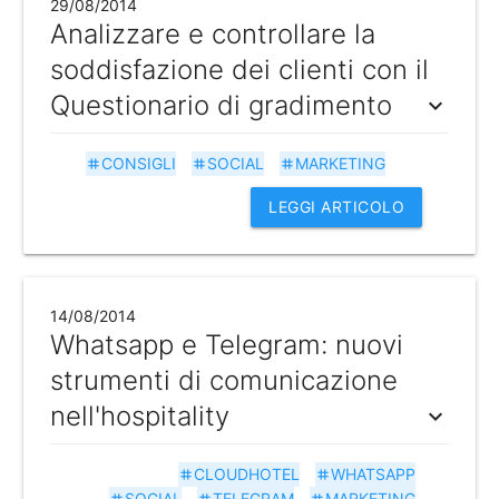
29/08/2014
Analizzare e controllare la
soddisfazione dei clienti con il
Questionario di gradimento
expand_more
CONSIGLI
SOCIAL
MARKETING
tag
tag
tag
LEGGI ARTICOLO
14/08/2014
Whatsapp e Telegram: nuovi
strumenti di comunicazione
nell'hospitality
expand_more
CLOUDHOTEL
WHATSAPP
tag
tag
SOCIAL
TELEGRAM
MARKETING