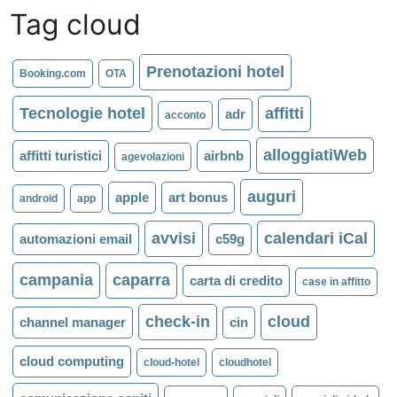
Tag cloud
Prenotazioni hotel
Booking.com
OTA
Tecnologie hotel
affitti
adr
acconto
alloggiatiWeb
affitti turistici
airbnb
agevolazioni
auguri
apple
art bonus
android
app
avvisi
calendari iCal
automazioni email
c59g
campania
caparra
carta di credito
case in affitto
check-in
cloud
channel manager
cin
cloud computing
cloud-hotel
cloudhotel