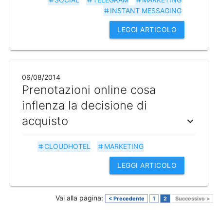
tag
tag
tag
INSTANT MESSAGING
tag
LEGGI ARTICOLO
06/08/2014
Prenotazioni online cosa
inflenza la decisione di
acquisto
expand_more
CLOUDHOTEL
MARKETING
tag
tag
LEGGI ARTICOLO
Vai alla pagina:
< Precedente
1
2
Successivo >