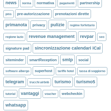
news
normativa
partnership
norma
pagamenti
pre-autorizzazione
prenotazioni dirette
pms
primanota
pulizie
privacy
regime forfettario
revenue management
revpar
regione lazio
seo
sincronizzazione calendari iCal
signature pad
smtp
siteminder
smartReception
social
superhost
software albergo
tariffe hotel
tassa di soggiorno
telegram
turismo
turismo5
trucchi airbnb
vantaggi
webcheckin
tutorial
voucher
whatsapp