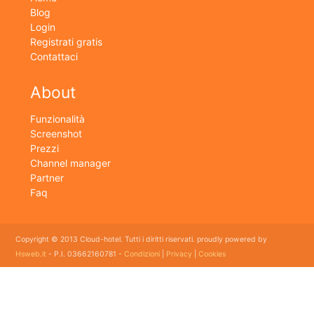
Blog
Login
Registrati gratis
Contattaci
About
Funzionalità
Screenshot
Prezzi
Channel manager
Partner
Faq
Copyright © 2013 Cloud-hotel. Tutti i diritti riservati. proudly powered by
Hsweb.it
- P.I. 03662160781 -
Condizioni
|
Privacy
|
Cookies
Sei alla ricerca di un buon software per il tuo Hotel? Il software gestionale hotel completo e
flessibile che soddisfa e esigenze di organizzazione e controllo delle strutture ricettive con
booking online e revenue management, cloud hotel e' un software gestionale completo e