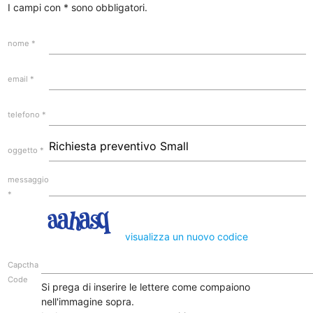
I campi con
*
sono obbligatori.
nome
*
email
*
telefono
*
oggetto
*
messaggio
*
visualizza un nuovo codice
Capctha
Code
Si prega di inserire le lettere come compaiono
nell'immagine sopra.