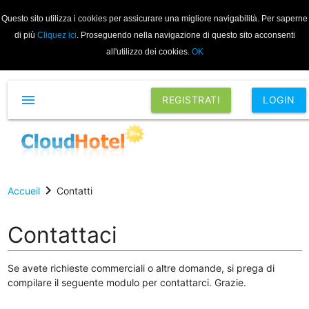
Questo sito utilizza i cookies per assicurare una migliore navigabilità. Per saperne
di più
Cliquez ici
. Proseguendo nella navigazione di questo sito acconsenti
all'utilizzo dei cookies.
OK
menu
REGISTRATI
LOGIN
chevron_right
Accueil
Contatti
Contattaci
Se avete richieste commerciali o altre domande, si prega di
compilare il seguente modulo per contattarci. Grazie.