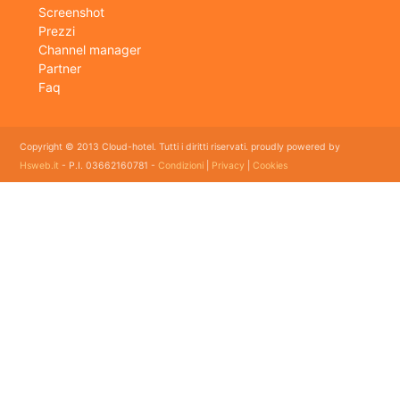
Screenshot
Prezzi
Channel manager
Partner
Faq
Copyright © 2013 Cloud-hotel. Tutti i diritti riservati. proudly powered by
Hsweb.it
- P.I. 03662160781 -
Condizioni
|
Privacy
|
Cookies
Sei alla ricerca di un buon software per il tuo Hotel? Il software gestionale hotel completo e
flessibile che soddisfa e esigenze di organizzazione e controllo delle strutture ricettive con
booking online e revenue management, cloud hotel e' un software gestionale completo e
facile da usare per hotel, b&b, agriturismi, campeggi, case vacanze. Il gestionale b&b che
cercavi semplice da usare esiste ed è cloud!
E' lo strumento perfetto per la gestione online di piccoli e grandi Hotel, Alberghi, bed and
breakfast, Agriturismi, Pensioni, Affittacamere; tra le sue funzioni principali: catalogo
camere, planning prenotazioni, rubrica clienti, schedine di pubblica sicurezza, modelli istat
mensile e giornaliero, web checkin.
Programma gestionale alberghiero per strutture ricettive economico adatto per hotel bed
and breakfast ed agriturismo con tutte le funzioni dei grandi gestionali ad un prezzo
accessibile con molti servizi a supporto dei clienti. Ormai uno dei migliori gestionali alberghieri