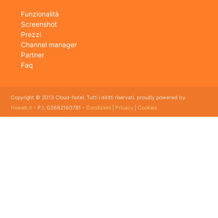
Funzionalità
Screenshot
Prezzi
Channel manager
Partner
Faq
Copyright © 2013 Cloud-hotel. Tutti i diritti riservati. proudly powered by
Hsweb.it
- P.I. 03662160781 -
Condizioni
|
Privacy
|
Cookies
Sei alla ricerca di un buon software per il tuo Hotel? Il software gestionale hotel completo e
flessibile che soddisfa e esigenze di organizzazione e controllo delle strutture ricettive con
booking online e revenue management, cloud hotel e' un software gestionale completo e
facile da usare per hotel, b&b, agriturismi, campeggi, case vacanze. Il gestionale b&b che
cercavi semplice da usare esiste ed è cloud!
E' lo strumento perfetto per la gestione online di piccoli e grandi Hotel, Alberghi, bed and
breakfast, Agriturismi, Pensioni, Affittacamere; tra le sue funzioni principali: catalogo
camere, planning prenotazioni, rubrica clienti, schedine di pubblica sicurezza, modelli istat
mensile e giornaliero, web checkin.
Programma gestionale alberghiero per strutture ricettive economico adatto per hotel bed