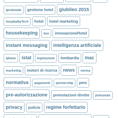
giubileo 2015
gestione hotel
gestionale
hotel
hotel marketing
hospitalityTech
housekeeping
innovazioneHotel
imo
instant messaging
intelligenza artificiale
istat
mac
lombardia
iphone
legislazione
news
motori di ricerca
marketing
norma
normativa
pms
pagamenti
partnership
pre-autorizzazione
prenotazioni dirette
primanota
privacy
regime forfettario
pulizie