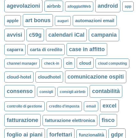
agevolazioni
android
airbnb
alloggiatiWeb
app
art bonus
apple
automazioni email
auguri
avvisi
c59g
calendari iCal
campania
case in affitto
caparra
carta di credito
cin
cloud
channel manager
check-in
cloud computing
comunicazione ospiti
cloud-hotel
cloudhotel
consenso
contabilità
consigli
consigli airbnb
excel
controllo di gestione
credito d'imposta
email
fatturazione
fisco
fatturazione elettronica
foglio ai piani
forfettari
gdpr
funzionalità