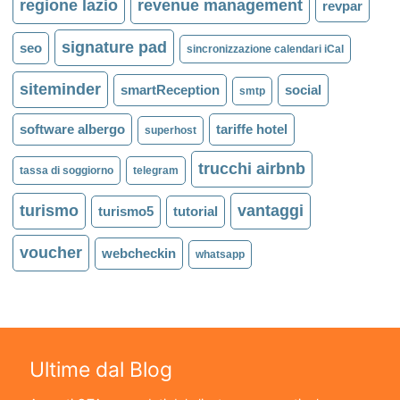
regione lazio
revenue management
revpar
signature pad
seo
sincronizzazione calendari iCal
siteminder
smartReception
social
smtp
software albergo
tariffe hotel
superhost
trucchi airbnb
tassa di soggiorno
telegram
turismo
vantaggi
turismo5
tutorial
voucher
webcheckin
whatsapp
Ultime dal Blog