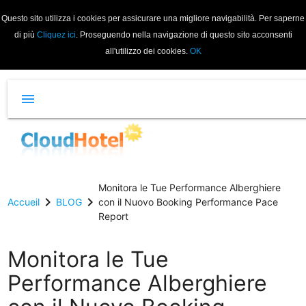
Questo sito utilizza i cookies per assicurare una migliore navigabilità. Per saperne
di più
Cliquez ici
. Proseguendo nella navigazione di questo sito acconsenti
all'utilizzo dei cookies.
OK
menu
Monitora le Tue Performance Alberghiere
chevron_right
chevron_right
Accueil
BLOG
con il Nuovo Booking Performance Pace
Report
Monitora le Tue
Performance Alberghiere